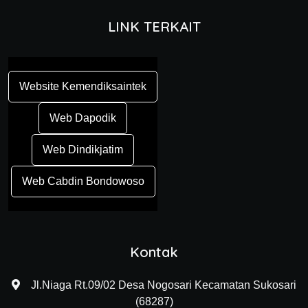
LINK TERKAIT
Website Kemendiksaintek
Web Dapodik
Web Dindikjatim
Web Cabdin Bondowoso
Kontak
Jl.Niaga Rt.09/02 Desa Nogosari Kecamatan Sukosari
(68287)