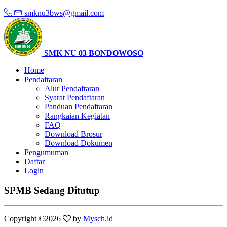
smknu3bws@gmail.com
SMK NU 03 BONDOWOSO
Home
Pendaftaran
Alur Pendaftaran
Syarat Pendaftaran
Panduan Pendaftaran
Rangkaian Kegiatan
FAQ
Download Brosur
Download Dokumen
Pengumuman
Daftar
Login
SPMB Sedang Ditutup
Copyright ©
2026
by
Mysch.id