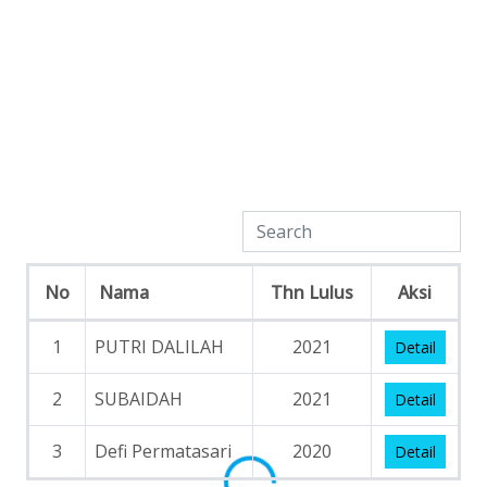
Bagi alumni yang belum tercantum di daftar silahkan
isi formulir alumni
KLIK DISINI
No
Nama
Thn Lulus
Aksi
1
PUTRI DALILAH
2021
Detail
2
SUBAIDAH
2021
Detail
3
Defi Permatasari
2020
Detail