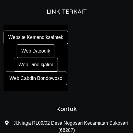
LINK TERKAIT
Website Kemendiksaintek
Web Dapodik
Web Dindikjatim
Web Cabdin Bondowoso
Kontak
Jl.Niaga Rt.09/02 Desa Nogosari Kecamatan Sukosari
(68287)